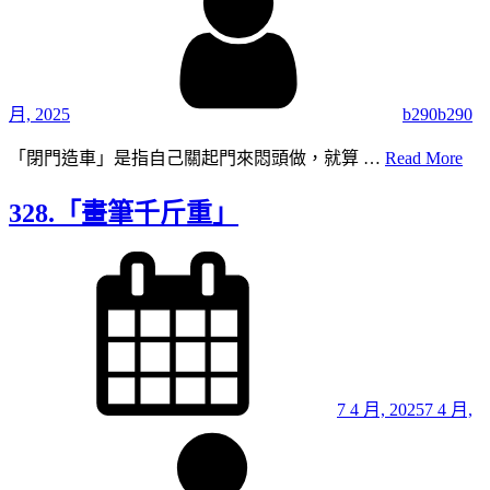
月, 2025
b290b290
329
「閉門造車」是指自己關起門來悶頭做，就算 …
Read More
「
門
328.「畫筆千斤重」
造
車
Posted
on
的
必
要
7 4 月, 2025
7 4 月,
By