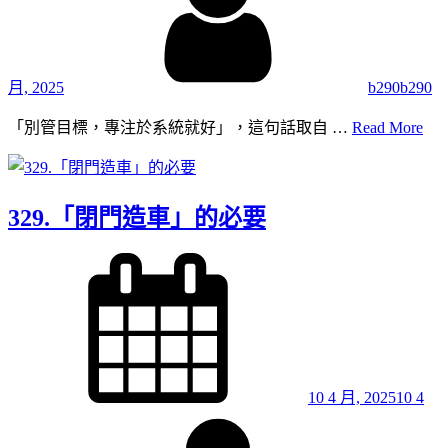
月, 2025
b290b290
330
「別管目標，專注於系統就好」，這句話取自 …
Read More
「
管
目
329.「閉門造車」的必要
標
專
Posted
注
on
於
系
統
就
好
10 4 月, 2025
10 4
By