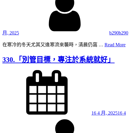
月, 2025
b290b290
331
在寒冷的冬天尤其又逢寒流來襲時，清晨仍窩 …
Read More
寒
冬
330.「別管目標，專注於系統就好」
的
假
Posted
on
日
起
床
16 4 月, 2025
16 4
By