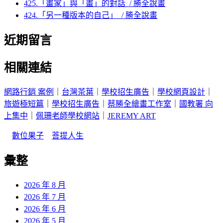
425.「畫家」與「畫」的對話 / 勝全說畫
424.「另一種版本的自己」 / 勝全說畫
近期留言
相關連結
網路行銷 案例
｜
台灣茶葉
｜
學校招生廣告
｜
學校網頁設計
｜
旅遊極短篇
｜
學校招生廣告
｜
蔡勝全繪畫工作室
｜
國教署 向
上集中
｜
佩珊老師學校網站
｜
JEREMY ART
｜
數位果子
｜
菩提人生
彙整
2026 年 8 月
2026 年 7 月
2026 年 6 月
2026 年 5 月