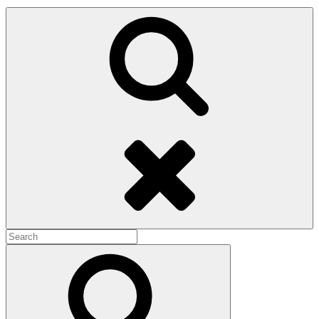
Search
Search
for:
Search