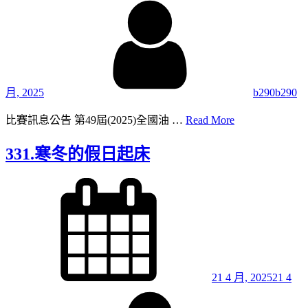
月, 2025
b290b290
332.
比賽訊息公告 第49屆(2025)全國油 …
Read More
「偶
然
331.寒冬的假日起床
性」
與
Posted
on
「
必
然
性」
21 4 月, 2025
21 4
By