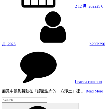
勝
2 12 月, 2022
25 6
全
By
說
畫
月, 2025
b290b290
on
47.
高
高
在
上
/
Leave a comment
親
47.
無意中聽到蔣勳在「認識生命的一方淨土」裡 …
Read More
和
高
感 /
Search
高
勝
for:
Search
在