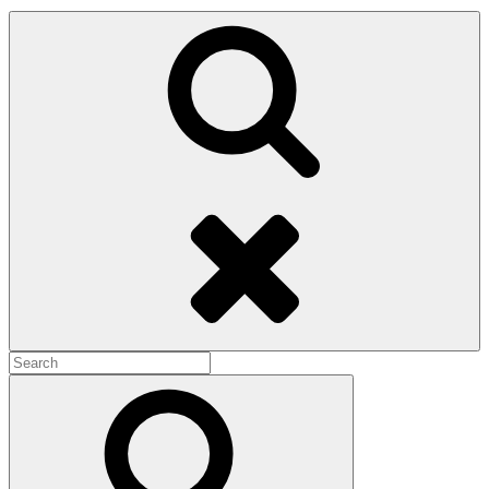
Search
Search
for:
Search