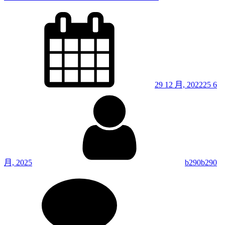
味
破
/
Posted
規
on
豐
則 /
富
勝
的
全
基
說
底
畫
29 12 月, 2022
25 6
破
By
規
則 /
勝
全
說
畫
月, 2025
b290b290
on
51.
長
期
孤