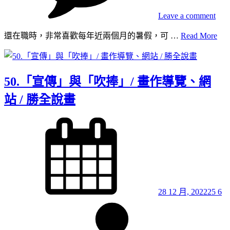
獨
/
Leave a comment
回
51.
還在職時，非常喜歡每年近兩個月的暑假，可 …
Read More
饋 /
長
勝
期
全
孤
說
50.「宣傳」與「吹捧」/ 畫作導覽、網
獨
畫
/
站 / 勝全說畫
回
饋 /
Posted
勝
on
全
說
畫
28 12 月, 2022
25 6
By