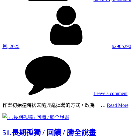
By
月, 2025
b290b290
on
52.
畫
位
與
畫
Leave a comment
味
/
52.
作畫初始適時捨去隨興亂揮灑的方式，改為一 …
Read More
豐
畫
富
位
的
與
基
51.長期孤獨 / 回饋 / 勝全說畫
畫
底