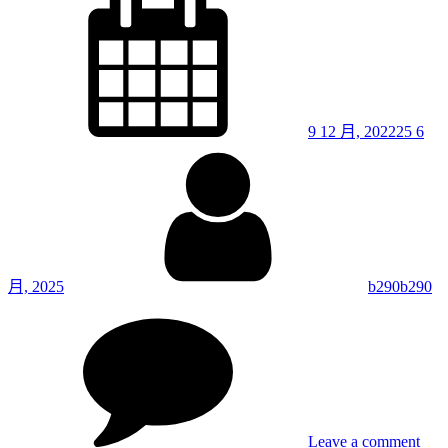
說
導
on
畫
覽
網
站 /
勝
9 12 月, 2022
25 6
全
By
說
畫
月, 2025
b290b290
on
49.
《
盈
若
沖》
Leave a comment
眾