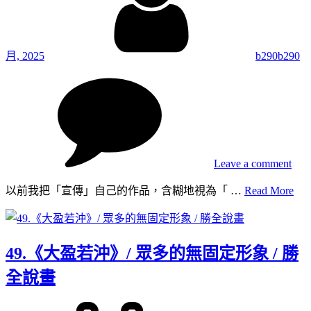
月, 2025
b290b290
on
50.
「
傳
與
「
Leave a comment
捧」
畫
50.
以前我把「宣傳」自己的作品，含糊地視為「 …
Read More
作
「
導
傳
覽
與
網
49.《大盈若沖》/ 眾多的無固定形象 / 勝
「
站 /
捧」
全說畫
勝
畫
全
作
Posted