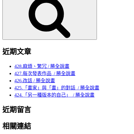
全
上
說
/
畫
親
和
感 /
勝
全
近期文章
說
畫
428.麻煩、繁冗 / 勝全說畫
427.每次發表作品 / 勝全說畫
426.改話 / 勝全說畫
425.「畫家」與「畫」的對話 / 勝全說畫
424.「另一種版本的自己」 / 勝全說畫
近期留言
相關連結