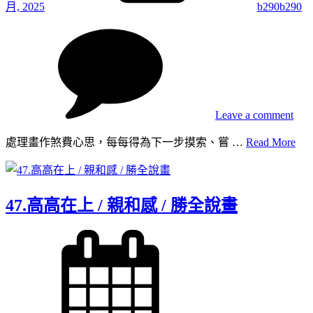
月, 2025
b290b290
on
48.
另
一
種
進
Leave a comment
步
/
48.
處理畫作煞費心思，每每得為下一步摸索、嘗 …
Read More
放
另
鬆
一
灑
種
脫 /
47.高高在上 / 親和感 / 勝全說畫
進
勝
步
全
/
Posted
說
on
放
畫
鬆
灑
脫 /