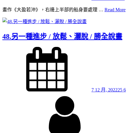
多
49.
畫作《大盈若沖》，右邊上半部的船身要處理 …
Read More
的
《
無
盈
固
若
定
48.另一種進步 / 放鬆、灑脫 / 勝全說畫
沖》
形
眾
象 /
Posted
多
on
勝
的
全
無
說
固
畫
定
形
7 12 月, 2022
25 6
象 /
By
勝
全
說
畫