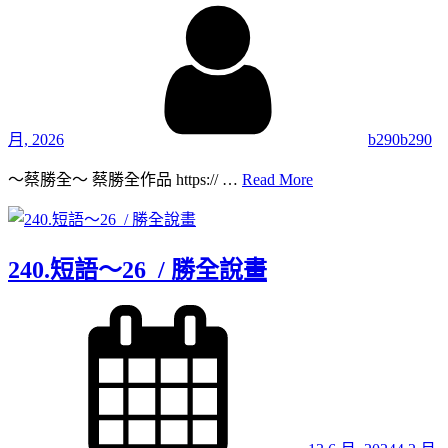
By
月, 2026
b290b290
241.
～蔡勝全～ 蔡勝全作品 https:// …
Read More
短
語
～
27
240.短語～26 / 勝全說畫
/
勝
Posted
全
on
說
畫