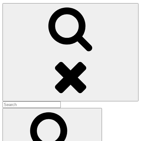
Search
Search
for:
Search