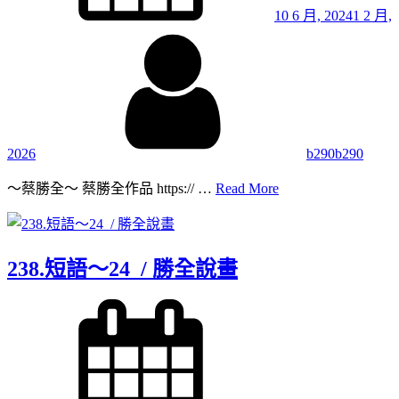
10 6 月, 2024
1 2 月,
By
2026
b290b290
239.
～蔡勝全～ 蔡勝全作品 https:// …
Read More
短
語
～
25
238.短語～24 / 勝全說畫
/
勝
Posted
全
on
說
畫