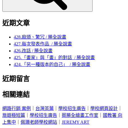
畫
近期文章
428.麻煩、繁冗 / 勝全說畫
427.每次發表作品 / 勝全說畫
426.改話 / 勝全說畫
425.「畫家」與「畫」的對話 / 勝全說畫
424.「另一種版本的自己」 / 勝全說畫
近期留言
相關連結
網路行銷 案例
｜
台灣茶葉
｜
學校招生廣告
｜
學校網頁設計
｜
旅遊極短篇
｜
學校招生廣告
｜
蔡勝全繪畫工作室
｜
國教署 向
上集中
｜
佩珊老師學校網站
｜
JEREMY ART