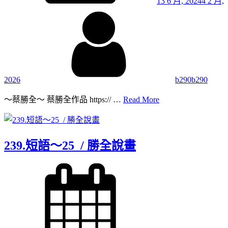
13 6 月, 2024
4 2 月,
By
2026
b290b290
240.
～蔡勝全～ 蔡勝全作品 https:// …
Read More
短
語
～
26
239.短語～25 / 勝全說畫
/
勝
Posted
全
on
說
畫