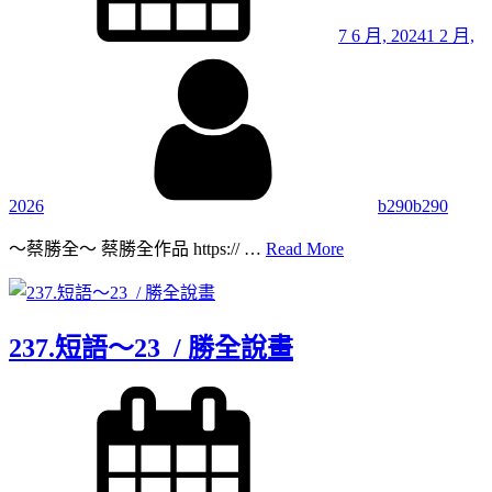
7 6 月, 2024
1 2 月,
By
2026
b290b290
238.
～蔡勝全～ 蔡勝全作品 https:// …
Read More
短
語
～
24
237.短語～23 / 勝全說畫
/
勝
Posted
全
on
說
畫