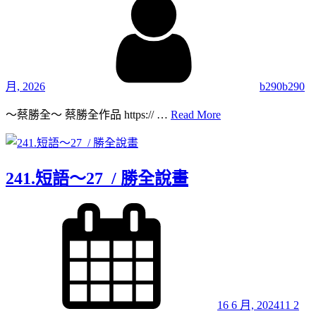
月, 2026
b290b290
242.
～蔡勝全～ 蔡勝全作品 https:// …
Read More
短
語
～
28
241.短語～27 / 勝全說畫
/
勝
Posted
全
on
說
畫
16 6 月, 2024
11 2