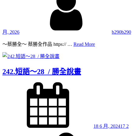
月, 2026
b290b290
243.
～蔡勝全～ 蔡勝全作品 https:// …
Read More
短
語
～
29
242.短語～28 / 勝全說畫
/
勝
Posted
全
on
說
畫
18 6 月, 2024
17 2
By