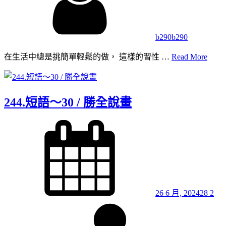
b290b290
245.
在生活中總是挑簡單輕鬆的做， 這樣的習性 …
Read More
生
活
與
244.短語～30 / 勝全說畫
繪
畫
Posted
～
on
21
26 6 月, 2024
28 2
By