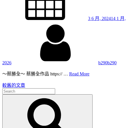
3 6 月, 2024
14 1 月,
By
2026
b290b290
236.
～蔡勝全～ 蔡勝全作品 https:// …
Read More
短
較舊的文章
文
語
Search
～
章
for:
Search
22
/
導
勝
覽
全
說