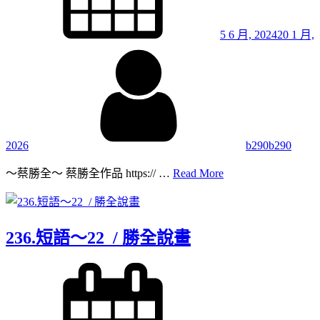
5 6 月, 2024
20 1 月,
By
2026
b290b290
237.
～蔡勝全～ 蔡勝全作品 https:// …
Read More
短
語
～
23
236.短語～22 / 勝全說畫
/
勝
Posted
全
on
說
畫