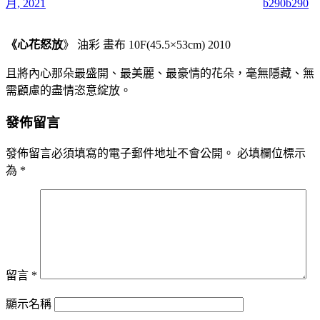
月, 2021
b290b290
《
心花怒放
》 油彩 畫布 10F(45.5×53cm) 2010
且將內心那朵最盛開、最美麗、最豪情的花朵，毫無隱藏、無
需顧慮的盡情恣意綻放。
發佈留言
發佈留言必須填寫的電子郵件地址不會公開。
必填欄位標示
為
*
留言
*
顯示名稱