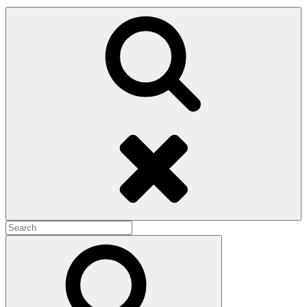
Search
Search
for:
Search