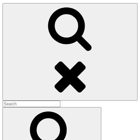
Search
Search
for:
Search