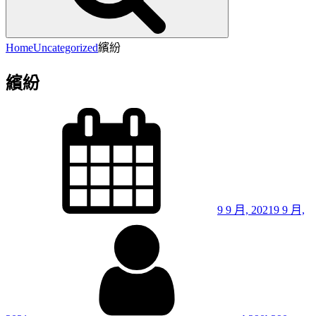
Home
Uncategorized
繽紛
繽紛
Posted
on
9 9 月, 2021
9 9 月,
By