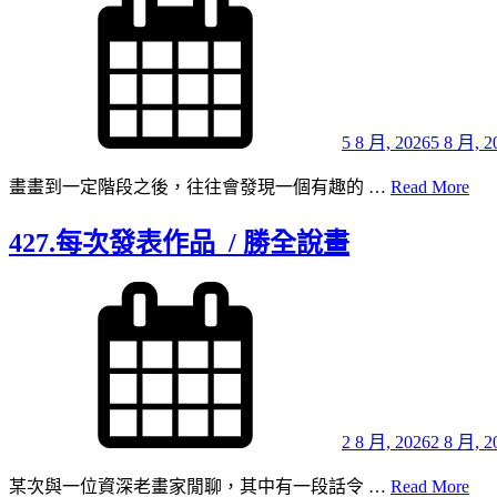
on
5 8 月, 2026
5 8 月, 2
428
畫畫到一定階段之後，往往會發現一個有趣的 …
Read More
麻
煩
427.每次發表作品 / 勝全說畫
繁
冗 /
Posted
on
勝
全
說
畫
2 8 月, 2026
2 8 月, 2
427
某次與一位資深老畫家閒聊，其中有一段話令 …
Read More