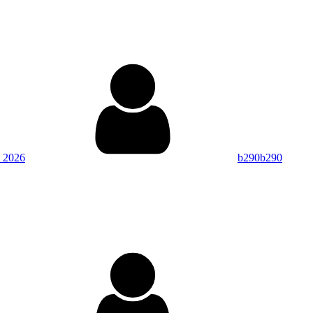
By
 2026
b290b290
By