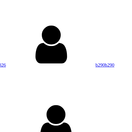
By
026
b290b290
.
By