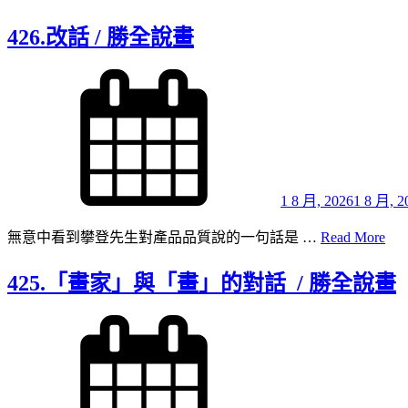
每
次
426.改話 / 勝全說畫
發
表
Posted
on
作
品
/
勝
全
說
1 8 月, 2026
1 8 月, 2
畫
426
無意中看到攀登先生對產品品質說的一句話是 …
Read More
改
話 /
425.「畫家」與「畫」的對話 / 勝全說畫
勝
全
Posted
on
說
畫