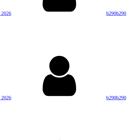
 2026
b290b290
」
By
 2026
b290b290
.
另
By