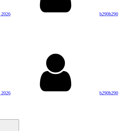
 2026
b290b290
By
 2026
b290b290
Search