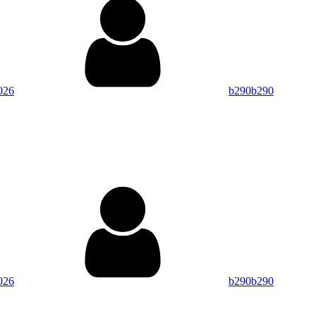
026
b290b290
.
、
By
026
b290b290
.