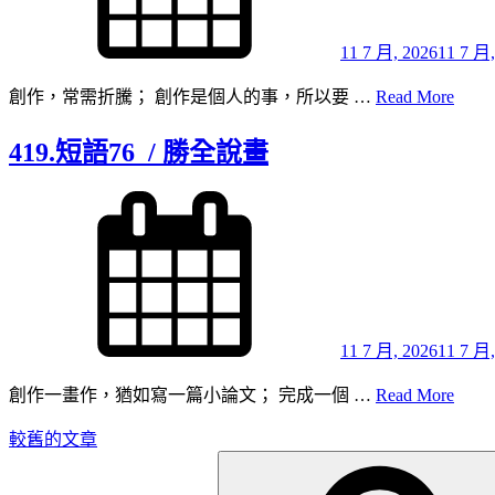
11 7 月, 2026
11 7 月,
420.
創作，常需折騰； 創作是個人的事，所以要 …
Read More
短
語
419.短語76 / 勝全說畫
77 /
勝
Posted
全
on
說
畫
11 7 月, 2026
11 7 月,
419.
創作一畫作，猶如寫一篇小論文； 完成一個 …
Read More
短
較舊的文章
文
語
Search
76
章
for:
/