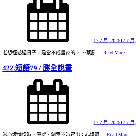
on
本
的
自
己
/
勝
17 7 月, 2026
17 7 月,
全
423.
老想輕鬆過日子，是當不成畫家的。 ～蔡勝 …
Read More
說
短
畫
語
422.短語79 / 勝全說畫
80
Posted
/
on
勝
全
說
畫
17 7 月, 2026
17 7 月,
422
當心境愉悅時，靈感、創意不時冒出；心境鬱 …
Read More