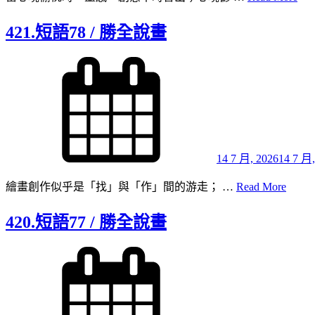
短
語
421.短語78 / 勝全說畫
79 /
勝
Posted
全
on
說
畫
14 7 月, 2026
14 7 月,
421.
繪畫創作似乎是「找」與「作」間的游走； …
Read More
短
語
420.短語77 / 勝全說畫
78 /
勝
Posted
全
on
說
畫