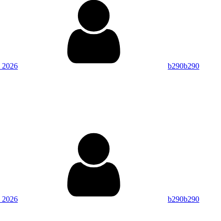
」
 2026
b290b290
By
 2026
b290b290
.