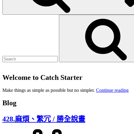
Search
for:
Welcome to Catch Starter
We
Make things as simple as possible but no simpler.
Continue reading
to
Ca
Blog
Sta
428.麻煩、繁冗 / 勝全說畫
Posted